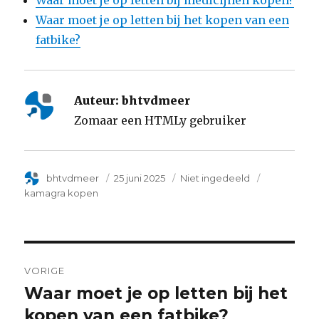
Waar moet je op letten bij het kopen van een
fatbike?
Auteur:
bhtvdmeer
Zomaar een HTMLy gebruiker
Author
bhtvdmeer
Posted
25 juni 2025
Categorie
Niet ingedeeld
Tags
on
kamagra kopen
Post
VORIGE
navigation
Waar moet je op letten bij het
Previous
kopen van een fatbike?
post: